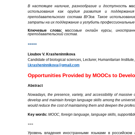
В настоящее наличие, разнообразие и доступность ма
использования как орудия развития и поддержани
преподавательского состава ВУЗов. Такое использован
затраты на их поддержание и углубить профессиональные
Ключевые слова:
массовые онлайн курсы, иностранн
преподавательский состав.
-----
Lioubov V. Krasheninnikova
Candidate of biological sciences, Lecturer, Humanitarian Institute,
l.krasheninnikova@gmail.com
Opportunities Provided by MOOCs to Develo
Abstract
Nowadays
, the presence, variety, and accessibility of massiv
develop and maintain foreign language skills among the university
would reduce the cost of maintaining them and deepen the profess
Key words:
MOOC, foreign language, language skills, support&d
---
Уровень владения иностранными языками в российском