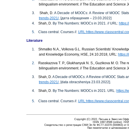
bilingualism environment. // The Education and Science 
3.
Shah, D.
A Decade of MOOCs: A Review of MOOC Stats
trends
-2021/
, [дата обращения – 23.03.2022]
4.
Shah, D.
By The Numbers: MOOCs in 2021. // URL:
https:
5.
Class central. Courses
//.
URL
:
https
://
www
.
classcentral
.
co
Literature
1.
Shmatko N.A., Volkova G.L. Russian Scientists’ Knowledge 
and Knowledge Economy, HSE, 24.10.2018, URL:
https:
2.
Rasskazova
Т
. P., Glukhanyuk N. S., Guzikova
М
.
О
. The r
bilingualism environment. // The Education and Science 
3.
Shah, D.
A Decade of MOOCs: A Review of MOOC Stats an
trends-2021/
, [data obracsheniya 23.03.2022].
4.
Shah, D.
By The Numbers: MOOCs in 2021. URL:
https:/
5.
Class central. Courses //.
URL:https://www.classcentral.c
Copyright (C) 20
22
,
Письма в Эмиссия.Оффла
ISSN 1997-8588 (
online
)
. ISS
Свидетельство о регистрации СМИ Эл № ФС77-33379 (000863) от 0
При перепечатке и цитировании 