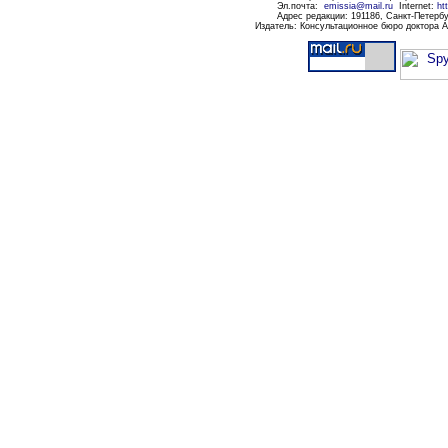
Эл.почта
:
emissia@mail.ru
Internet:
ht
Адрес редакции:
191186
, Санкт-Петербу
Издатель: Консультационное бюро доктора 