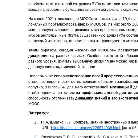
проблематике, в которой сотрудник ВУЗа может явиться эксп
всегда на русском), в большинстве своем актуальны в соде
На конец 2021 г. «вселенная МООСов» насчитывала 19,4 тыс
локальных порталах-провайдерах МООСов. Из них около 100
можно получать знания и развивать как профессиональные,
курсов англоязычные (83%), существенную долю (7%) соста
на каждый из которых, включая языки от французского до язы
Таким образом, сегодня «вселенная МООСов» предоста
дисциплин на разных языках
. Особенностью этой образо
разного уровня, изучать выбранную дисциплину можно как в 
до получения академической степени.
Непрерывное
совершенствование своей профессионально
степенью вероятности естественным образом трансформ
попутно, явилось бы для него естественной
мотивацией
дл
чтобы оценивание
качества профессиональной деятельн
способность отслеживать
динамику знаний в его экспертн
МООС.
Литература
1.
Н. А. Шматко, Г. Л. Волкова,
Знание иностранных языко
URL
:
https://issek.hse.ru/news/226574939.html
, [
дата обр
2.
Rasskazova
Т
. P., Glukhanyuk N. S., Guzikova
М
.
О
. The 