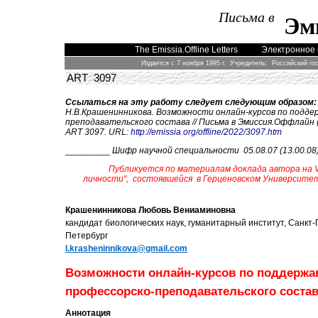
Письма в
Эм
The Emissia.Offline Letters
Электронное 
Издается с 7 ноября 1995 г. Учредитель: Российский го
ART 3097
Ссылаться на эту работу следует следующим образом:
Н.В.Крашенинникова. Возможности онлайн-курсов по подде
преподавательского состава // Письма в Эмиссия.Оффлайн (Th
ART 3097. URL:
http://emissia.org/offline/2022/3097.htm
_________
Шифр научной специальности 05.08.07 (13.00.08
Публикуется по материалам доклада автора на
личности", состоявшейся в Герценовском Университе
Крашенинникова Любовь Вениаминовна
кандидат биологических наук, гуманитарный институт, Санкт
Петербург
l
.
krasheninnikova
@
gmail
.
com
Возможности онлайн-курсов по поддерж
профессорско-преподавательского соста
Аннотация