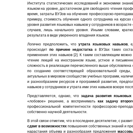
Института статистических исследований и экономики знани
языком на уровне, достаточном для свободного чтения проф
время, затраты ВУЗов на обучение профессорско-преподава
примеру, стоимость обучения одного сотрудника на курсах
уровня развития языковых навыков у сотрудников в возрасте 
случаев, лишь начального уровня. Иными словами, кратк
результата в виде уверенного владения языком.
Логично предположить, что
утрата языковых навыков
, 
происходит
по причине недостатка
в ВУЗах таких сост
применения этих навыков [2]. К таким составляющим можно 
чтение лекций на иностранном языке, устное и письмен
сложность в реализации перечисленного выше обусловлена 
по созданию соответствующей образовательной среды,
актуальных в мировом сообществе учебных программ, наличи
и разнообразием ресурсов и программой развития, предпо
навыков у сотрудников и утрата ими этих навыков вскоре пос
Представляется, однако, что
задача развития языковых
«лобовое» решение, а воспринимать
как задачу второг
профессиональной компетентности профессорско-препода
собственно научной деятельности.
В этой связи отметим, что в последнее десятилетие, с раз
сдвиг в возможностях
повышения собственных знаний и пре
нарастания объема и разнообразия предложения
массовы