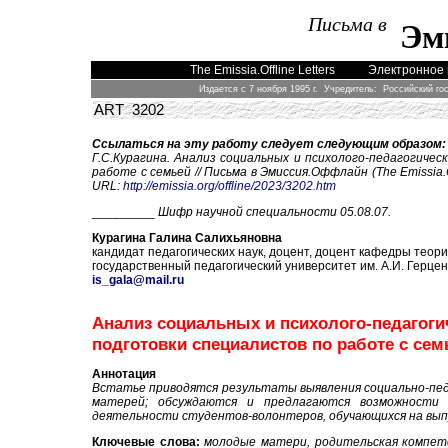
Письма в
Эм
The Emissia.Offline Letters
Электронное 
Издается с 7 ноября 1995 г. Учредитель: Российский го
ART 3202
Ссылаться на эту работу следует следующим образом:
Г.С.Курагина. Анализ социальных и психолого-педагогиче
работе с семьей
// Письма в Эмиссия.Оффлайн (The Emissia.O
URL:
http://emissia.org/offline/2023/3202.htm
_________
Шифр научной специальности
05.08.07.
Курагина Галина Салихьяновна
к
андидат педагогических наук, доцент, доцент кафедры теор
государственный педагогический университет им. А.И. Герце
is_gala@mail.ru
Анализ социальных и психолого-педагоги
подготовки специалистов по работе с сем
Аннотация
В
статье приводятся результаты выявления социально-пед
матерей; обсуждаются и предлагаются возможности 
деятельности студентов-волонтеров, обучающихся на выпу
Ключевые слова:
молодые матери, родительская компет