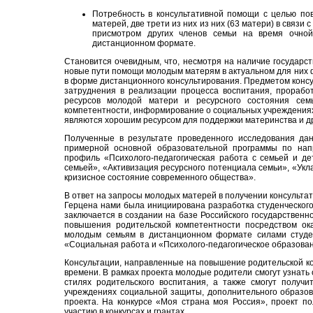
Потребность в консультативной помощи с целью п
матерей, две трети из них из них (63 матери) в связ
присмотром других членов семьи на время очной
дистанционном формате.
Становится очевидным, что, несмотря на наличие государс
новые пути помощи молодым матерям в актуальном для них 
в форме дистанционного консультирования. Предметом консу
затруднения в реализации процесса воспитания, прорабо
ресурсов молодой матери и ресурсного состояния се
компетентности, информирование о социальных учреждениях
являются хорошим ресурсом для поддержки материнства и д
Полученные в результате проведенного исследования да
примерной основной образовательной программы по напра
профиль «Психолого-педагогическая работа с семьей и дет
семьей», «Активизация ресурсного потенциала семьи», «Укл
кризисное состояние современного общества».
В ответ на запросы молодых матерей в получении консультат
Герцена нами была инициирована разработка студенческого
заключается в создании на базе Российского государственно
повышения родительской компетентности посредством ока
молодым семьям в дистанционном формате силами студен
«Социальная работа и «Психолого-педагогическое образова
Консультации, направленные на повышение родительской к
времени. В рамках проекта молодые родители смогут узнать 
стилях родительского воспитания, а также смогут получи
учреждениях социальной защиты, дополнительного образов
проекта. На конкурсе «Моя страна моя Россия», проект п
участию в конкурсах и грантах.