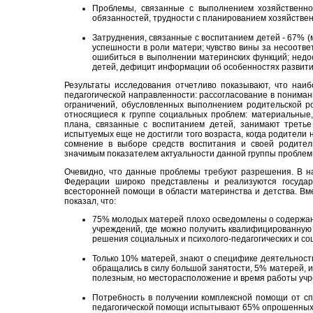
Проблемы, связанные с выполнением хозяйственн
обязанностей, трудности с планированием хозяйствен
Затруднения, связанные с воспитанием детей - 67% 
успешности в роли матери; чувство вины за несоотв
ошибиться в выполнении материнских функций; недо
детей, дефицит информации об особенностях развития
Результаты исследования отчетливо показывают, что наи
педагогической направленности: рассогласование в понима
ограничений, обусловленных выполнением родительской ро
относящиеся к группе социальных проблем: материальные,
плана, связанные с воспитанием детей, занимают третье
испытуемых еще не достигли того возраста, когда родители
сомнение в выборе средств воспитания и своей родител
значимым показателем актуальности данной группы проблем
Очевидно, что данные проблемы требуют разрешения. В на
Федерации широко представлены и реализуются госуда
всесторонней помощи в области материнства и детства. Вм
показал, что:
75% молодых матерей плохо осведомлены о содержани
учреждений, где можно получить квалифицированную
решения социальных и психолого-педагогических и со
Только 10% матерей, знают о специфике деятельности
обращались в силу большой занятости, 5% матерей, 
полезным, но месторасположение и время работы учр
Потребность в получении комплексной помощи от спе
педагогической помощи испытывают 65% опрошенных