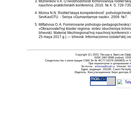
Mizherikov V.A. O neobhodimosti formirovaniya roditel'sk
nauchno-prakticheskih konferencij. 2016. № 4. S. 726-735
Mizina N.N. Roditel'skaya kompetentnost': psihologicheskij
SevKavGTU. - Seriya «Gumanitarnye nauki». 2009. №7.
Miftahova O. A. Formirovanie psihologo-pedagogicheskoj ko
«Obrazovatel'nyj klaster regiona: sintez obucheniya lich
Izhevsk). Material Mezhregional'noj nauchnoj konferencii «
25 maya 2017 g.) — Izhevsk: Informacionno-izdatel'skij c
Copyright (C) 20
2
3,
Письма в Эмиссия.Оффла
ISSN 1997-8588 (
online
)
. ISS
Свидетельство о регистрации СМИ Эл № ФС77-33379 (000863) от 0
При перепечатке и цитировании 
Эл.почта
:
emissia@mail.ru
Internet:
ht
Адрес редакции:
191186
, Санкт-Петербу
Издатель: Консультационное бюро доктора 