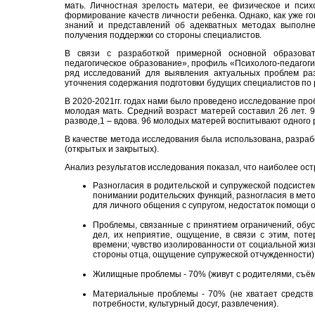
мать. Личностная зрелость матери, ее физическое и псих
формирование качеств личности ребенка. Однако, как уже 
знаний и представлений об адекватных методах выполне
получения поддержки со стороны специалистов.
В связи с разработкой примерной основной образоват
педагогическое образование», профиль «Психолого-педагоги
ряд исследований для выявления актуальных проблем раз
уточнения содержания подготовки будущих специалистов по р
В 2020-2021гг. годах нами было проведено исследование про
молодая мать. Средний возраст матерей составил 26 лет. 94
разводе,1 – вдова. 96 молодых матерей воспитывают одного ре
В качестве метода исследования была использована, разраб
(открытых и закрытых).
Анализ результатов исследования показал, что наиболее о
Разногласия в родительской и супружеской подсистем
понимании родительских функций, разногласия в мето
для личного общения с супругом, недостаток помощи 
Проблемы, связанные с принятием ограничений, обу
дел, их неприятие, ощущение, в связи с этим, пот
времени; чувство изолированности от социальной жиз
стороны отца, ощущение супружеской отчужденности)
Жилищные проблемы - 70% (живут с родителями, съёмн
Материальные проблемы - 70% (не хватает средств
потребности, культурный досуг, развлечения).