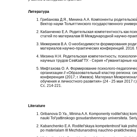
Литература
Грибанова Д.Я., Минина А.А. Компоненты родительской
Вектор науки Тольяттинского государственного универси
Кабанченко Е.А. Родительская компетентность как пси
статей по материалам III Международной научно-практ
Мижериков В.А. О необходимости формирования родит
материалов научно-практических конференций. 2016. №
Мизина Н.Н. Родительская компетентность: психологич
научных трудов СевКавГТУ. - Серия «Гуманитарные на
Мифтахова О. А. Формирование психолого-педагогиче
организации // «Образовательный кластер региона: с
конференция (2017; г. Ижевск). Материал Межрегиона
обучения и личностного развития» (24 - 25 мая 2017 
Сс. 214-221.
Literature
Gribanova D.Ya., Minina A.A. Komponenty roditel'skoj kom
nauki Tol'yattinskogo gosudarstvennogo universiteta. Seri
Kabanchenko E.A. Roditel'skaya kompetentnost' kak psihol
po materialam III Mezhdunarodnoj nauchno-prakticheskoj 