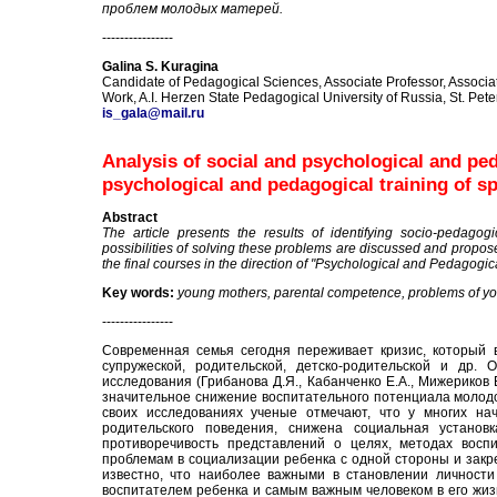
проблем молодых матерей.
----------------
Galina S
.
Kuragina
Candidate of Pedagogical Sciences, Associate Professor, Associa
Work
,
A.I. Herzen State Pedagogical University of Russia
,
St. Pet
is_gala@mail.ru
Analysis of social and psychological and pe
psychological and pedagogical training of sp
Abstract
The article presents the results of identifying socio-pedag
possibilities of solving these problems are discussed and proposed
the final courses in the direction of "Psychological and Pedagogic
Key
words:
young mothers, parental competence, problems of yo
----------------
Современная семья сегодня переживает кризис, который
супружеской, родительской, детско-родительской и др
исследования (Грибанова Д.Я., Кабанченко Е.А., Мижериков 
значительное снижение воспитательного потенциала молодо
своих исследованиях ученые отмечают, что у многих н
родительского поведения, снижена социальная установ
противоречивость представлений о целях, методах воспи
проблемам в социализации ребенка с одной стороны и закре
известно, что наиболее важными в становлении личности
воспитателем ребенка и самым важным человеком в его жизни