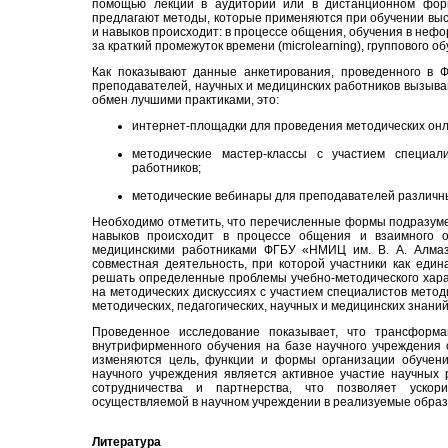
помощью лекций в аудитории или в дистанционном фор
предлагают методы, которые применяются при обучении выс
и навыков происходит: в процессе общения, обучения в неф
за краткий промежуток времени (microlearning), группового об
Как показывают данные анкетирования, проведенного в 
преподавателей, научных и медицинских работников вызыва
обмен лучшими практиками, это:
интернет-площадки для проведения методических онл
методические мастер-классы с участием специал
работников;
методические вебинары для преподавателей различн
Необходимо отметить, что перечисленные формы подразумев
навыков происходит в процессе общения и взаимного о
медицинскими работниками ФГБУ «НМИЦ им. В. А. Алмаз
совместная деятельность, при которой участники как един
решать определенные проблемы учебно-методического хара
на методических дискуссиях с участием специалистов метод
методических, педагогических, научных и медицинских знаний
Проведенное исследование показывает, что трансформ
внутрифирменного обучения на базе научного учреждения 
изменяются цель, функции и формы организации обучен
научного учреждения является активное участие научных 
сотрудничества и партнерства, что позволяет ускори
осуществляемой в научном учреждении в реализуемые обра
Литература