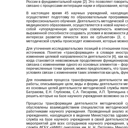
России в фундаментальной науке [2]. Это позволяет говорит
связано с процессами интеграции науки и образования, кото
В настоящее время 45 научных учреждений, находящих
осуществляет подготовку по образовательным программам
профессионального обучения. Деятельность методической сл
медицинского образования, осуществляется в новой научно-
собой «упорядоченную целостную совокупность компон
выраженной способности создавать условия и возможности 
интересах развития личности всех ее субъектов» [3, с.
методической службы происходят изменения, которые можно
Для уточнения исследовательских позиций в отношении пон
источников. Понятие «трансформация» в словаре иностра
изменение целевой направленности деятельности [4], как к
когда становится невозможным продолжение функциониров
связана с изменениями одного из основных элементов – форм
перечисленные точки зрения, можно предположить, что тра
условиях связан с изменением таких элементов как цель, фун
Для понимания процесса трансформации деятельности ме
работы, описывающие цели, виды и формы деятельности мет
из основных целей деятельности методической службы явля
Батракова, Е.Н. Глубокова, С.А. Писарева, А.П. Тряпицына
решить которые на базе научного учреждения возможно за с
Процессы трансформации деятельности методической с
обусловлены взаимодействием специалистов методическо
работниками научного учреждения. Проведенный анализ и
учреждениях, находящихся в ведении Министерства здравоо
служба на базе научного учреждения в своей деятельност
мероприятий для всех сотрудников научного учреждения, 
служба ФГБУ «НМИЦ онкологии им. Н. Н. Петрова» Минздр