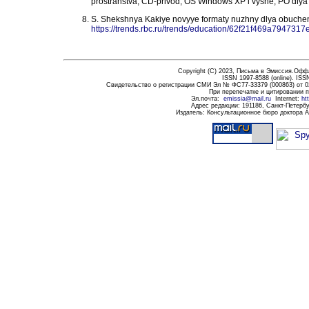
prostranstva; CD-privod; OS Windows XP i vyshe; PO dlya c
S. Shekshnya Kakiye novyye formaty nuzhny dlya obuchen
https://trends.rbc.ru/trends/education/62f21f469a794731
Copyright (C) 20
2
3,
Письма в Эмиссия.Оффла
ISSN 1997-8588 (
online
)
. ISS
Свидетельство о регистрации СМИ Эл № ФС77-33379 (000863) от 0
При перепечатке и цитировании 
Эл.почта
:
emissia@mail.ru
Internet:
ht
Адрес редакции:
191186
, Санкт-Петербу
Издатель: Консультационное бюро доктора 