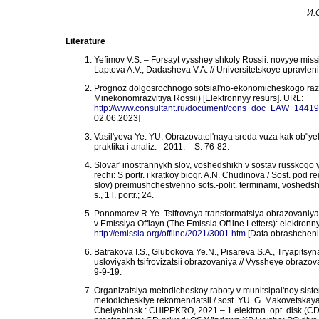
И.
Literature
Yefimov V.S. – Forsayt vysshey shkoly Rossii: novyye missii i
Lapteva A.V., Dadasheva V.A. // Universitetskoye upravleniy
Prognoz dolgosrochnogo sotsial'no-ekonomicheskogo razvi
Minekonomrazvitiya Rossii) [Elektronnyy resurs]. URL:
http://www.consultant.ru/document/cons_doc_LAW_14
02.06.2023]
Vasil'yeva Ye. YU. Obrazovatel'naya sreda vuza kak ob"yekt 
praktika i analiz. - 2011. – S. 76-82.
Slovar' inostrannykh slov, voshedshikh v sostav russkogo y
rechi: S portr. i kratkoy biogr. A.N. Chudinova / Sost. pod r
slov) preimushchestvenno sots.-polit. terminami, voshedshim
s., 1 l. portr.; 24.
Ponomarev R.Ye. Tsifrovaya transformatsiya obrazovaniya k
v Emissiya.Offlayn (The Emissia.Offline Letters): elektro
http://emissia.org/offline/2021/3001.htm
[Data obrashcheni
Batrakova I.S., Glubokova Ye.N., Pisareva S.A., Tryapits
usloviyakh tsifrovizatsii obrazovaniya // Vyssheye obrazo
9-9-19.
Organizatsiya metodicheskoy raboty v munitsipal'noy siste
metodicheskiye rekomendatsii / sost. YU. G. Makovetskaya, N
Chelyabinsk : CHIPPKRO, 2021 – 1 elektron. opt. disk (CD