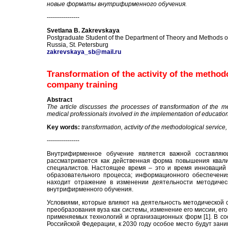
новые форматы внутрифирменного обучения.
----------------
Svetlana B. Zakrevskaya
Postgraduate Student of the Department of Theory and Methods of
Russia, St. Petersburg
zakrevskaya_sb@mail.ru
Transformation of the activity of the methodo
company training
Abstract
The article discusses the processes of transformation of the m
medical professionals involved in the implementation of educationa
Key words:
transformation, activity of the methodological service
----------------
Внутрифирменное обучение является важной составляющ
рассматривается как действенная форма повышения квали
специалистов. Настоящее время – это и время инноваций
образовательного процесса; информационного обеспечения
находит отражение в изменении деятельности методичес
внутрифирменного обучения.
Условиями, которые влияют на деятельность методической 
преобразования вуза как системы, изменение его миссии, ег
применяемых технологий и организационных форм [1]. В со
Российской Федерации, к 2030 году особое место будут зан