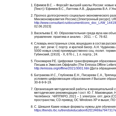
Ефимов В.С. – Форсайт высшей школы России: новые 
[Текст] / Ефимов В.С., Лаптева А.В., Дадашева В.А. // У
Прогноз долгосрочного социально-экономического раз
Минэкономразвития России) [Электронный ресурс]
.
UR
http://www.consultant.ru/document/cons_doc_LAW_14
02.06.2023
]
Васильева Е. Ю. Образовательная среда вуза как объект
управление: практика и анализ. - 2011. – С. 76-82.
Словарь иностранных слов, вошедших в состав русско
рус. лит. речи: С портр. и краткой биогр. А.Н. Чудинова 
5000 новых слов) преимущественно соц.-полит. термин
Губинский, [1910]. - X, 676 с., 1 л. портр.; 24.
Пономарев Р.Е. Цифровая трансформация образования
Письма в Эмиссия.Оффлайн (The Emissia.Offline Letters
http://emissia.org/offline/2021/3001.htm
[Дата обращения 
Батракова И.С., Глубокова Е.Н., Писарева С.А., Тряп
условиях цифровизации образования // Высшее образова
30-8-9-9-19
.
Организация методической работы в муниципальной си
методические рекомендации / сост. Ю. Г. Маковецкая, Н.
Челябинск : ЧИППКРО, 2021 – 1 электрон. опт. диск (CD
пространства; CD-привод; ОС Windows XP и выше; ПО д
С. Шекшня Какие новые форматы нужны для обучения 
https://trends.rbc.ru/trends/education/62f21f469a794731