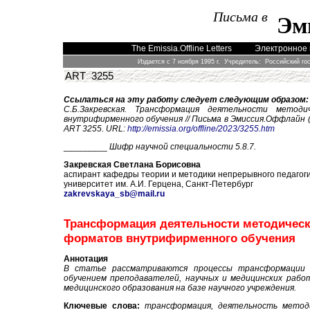
Письма в
Эм
The Emissia.Offline Letters
Электронное 
Издается с 7 ноября 1995 г. Учредитель: Российский го
ART 3255
Ссылаться на эту работу следует следующим образом:
С.Б.Закревская.
Трансформация деятельности методи
внутрифирменного обучения // Письма в Эмиссия.Оффлайн (Th
ART 325
5
. URL:
http://emissia.org/offline/2023/325
5
.htm
_________
Шифр научной специальности 5.8.7.
Закревская Светлана Борисовна
аспирант кафедры теории и методики непрерывного педагоги
университет им. А.И. Герцена, Санкт-Петербург
zakrevskaya_sb@mail.ru
Трансформация деятельности методическ
форматов внутрифирменного обучения
Аннотация
В статье рассматриваются процессы трансформации 
обучением преподавателей, научных и медицинских рабо
медицинского образования на базе научного учреждения.
Ключевые слова:
трансформация, деятельность метод