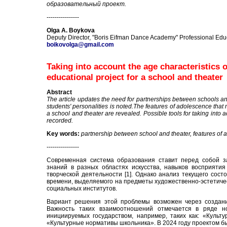
образовательный проект.
----------------
Olga A. Boykova
Deputy Director, "Boris Eifman Dance Academy" Professional Educat
boikovolga@gmail.com
Taking into account the age characteristics 
educational project for a school and theater
Abstract
The article updates the need for partnerships between schools and 
students' personalities is noted.The features of adolescence that
a school and theater are revealed. Possible tools for taking into 
recorded.
Key words:
partnership between school and theater, features of a
----------------
Современная система образования ставит перед собой за
знаний в разных областях искусства, навыков восприяти
творческой деятельности [1]. Однако анализ текущего сос
времени, выделяемого на предметы художественно-эстетичес
социальных институтов.
Вариант решения этой проблемы возможен через создани
Важность таких взаимоотношений отмечается в ряде норм
инициируемых государством, например, таких как: «Культ
«Культурные нормативы школьника». В 2024 году проектом бы