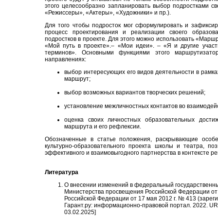
этого целесообразно запланировать выбор подростками св
«Режиссеры», «Актеры», «Художники» и пр.).
Для того чтобы подросток мог сформулировать и зафиксиро
процесс проектирования и реализации своего образов
подростков в проекте. Для этого можно использовать «Маршр
«Мой путь в проекте».– «Мои идеи». – «Я и другие учас
терминов». Основными функциями этого маршрутизато
направлениях:
выбор интересующих его видов деятельности в рамк
маршрут;
выбор возможных вариантов творческих решений;
установление межличностных контактов во взаимодейс
оценка своих личностных образовательных дости
маршрута и его рефлексии.
Обозначенные в статье положения, раскрывающие особе
культурно-образовательного проекта школы и театра, по
эффективного и взаимовыгодного партнерства в контексте р
Литература
О внесении изменений в федеральный государственны
Министерства просвещения Российской Федерации от 
Российской Федерации от 17 мая 2012 г. № 413 (зарег
Гарант.ру: информационно-правовой портал. 2022. U
03.02.2025]