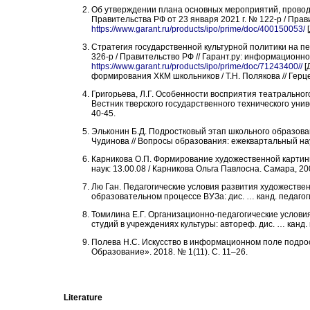
Об утверждении плана основных мероприятий, проводи
Правительства РФ от 23 января 2021 г. № 122-р / Прав
https://www.garant.ru/products/ipo/prime/doc/400150053/
[
Стратегия государственной культурной политики на пе
326-р / Правительство РФ // Гарант.ру: информационн
https://www.garant.ru/products/ipo/prime/doc/71243400//
[
формирования ХКМ школьников / Т.Н. Полякова // Герц
Григорьева, Л.Г. Особенности восприятия театрального
Вестник тверского государственного технического унив
40-45.
Эльконин Б.Д. Подростковый этап школьного образовани
Чудинова // Вопросы образования: ежеквартальный нау
Карникова О.П. Формирование художественной картины
наук: 13.00.08 / Карникова Ольга Павлосна. Самара, 200
Лю Ган. Педагогические условия развития художестве
образовательном процессе ВУЗа: дис. … канд. педагогич
Томилина Е.Г. Организационно-педагогические условия
студий в учреждениях культуры: автореф. дис. … канд. 
Полева Н.С. Искусство в информационном поле подрост
Образование». 2018. № 1(11). С. 11–26.
Literature