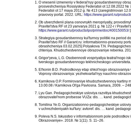
O vnesenii izmeneniy v federal'nyy gosudarstvennyy obraz
prosveshcheniya Rossiyskoy Federatsii ot 12.08.2022 № 7
Federatsii ot 17 maya 2012 g. № 413 (zaregistrirovan 12.
pravovoy portal. 2022. URL:
https://www.garant.ru/produc
Ob utverzhdenii plana osnovnykh meropriyatiy, provodimyk
Pravitel'stva RF ot 23 yanvarya 2021 g. № 122-r / Pravitel'
https://www.garant.ru/products/ipo/prime/doc/400150053/
[
Strategiya gosudarstvennoy kul'turnoy politiki na period d
Pravitel'stvo RF // Garant.ru: informatsionno-pravovoy por
obrashcheniya 03.02.2025]
Polyakova T.N. Pedagogicheski
chteniya. Khudozhestvennoye obrazovaniye rebenka. 2019
Grigor'yeva, L.G. Osobennosti vospriyatiya teatral'nogo is
tverskogo gosudarstvennogo tekhnicheskogo universiteta. 
El'konin B.D. Podrostkovyy etap shkol'nogo obrazovaniya v 
Voprosy obrazovaniya: yezhekvartal'nyy nauchno-obrazova
Karnikova O.P. Formirovaniye khudozhestvennoy kartiny mir
13.00.08 / Karnikova Ol'ga Pavlosna. Samara, 2009. – 248
Lyu Gan. Pedagogicheskiye usloviya razvitiya khudozhestv
obrazovatel'nom protsesse VUZa: dis. … kand. pedagogich
Tomilina Ye.G. Organizatsionno-pedagogicheskiye usloviya 
v uchrezhdeniyakh kul'tury: avtoref. dis. … kand. pedagog
Poleva N.S. Iskusstvo v informatsionnom pole podrostkov 
Obrazovaniye». 2018. № 1(11). S. 11–26.