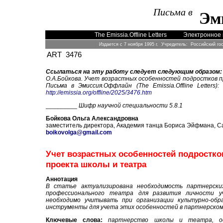
Письма в
Эм
The Emissia.Offline Letters
Электронное 
Издается с 7 ноября 1995 г. Учредитель: Российский го
ART 3476
Ссылаться на эту работу следует следующим образом:
О.А.Бойкова. Учет возрастных особенностей подростков п
Письма в Эмиссия.Оффлайн (The Emissia.Offline Letter
http://emissia.org/offline/2025/3476.htm
_________
Шифр научной специальности 5.8.1
Бойкова Ольга Александровна
заместитель директора, Академия танца Бориса Эйфмана, С
boikovolga@gmail.com
Учет возрастных особенностей подростко
проекта школы и театра
Аннотация
В статье актуализирована необходимость партнерск
профессионального театра для развития личности у
необходимо учитывать при организации культурно-об
инструменты для учета этих особенностей в партнерском
Ключевые слова:
партнерство школы и театра, ос