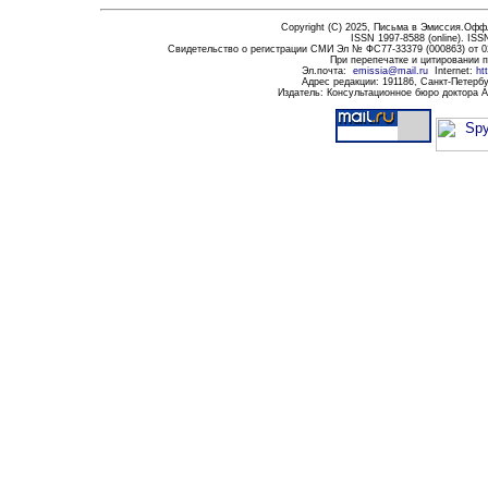
Copyright (C) 20
2
5,
Письма в Эмиссия.Оффла
ISSN 1997-8588 (
online
)
. ISS
Свидетельство о регистрации СМИ Эл № ФС77-33379 (000863) от 0
При перепечатке и цитировании 
Эл.почта
:
emissia@mail.ru
Internet:
ht
Адрес редакции:
191186
, Санкт-Петербу
Издатель: Консультационное бюро доктора 