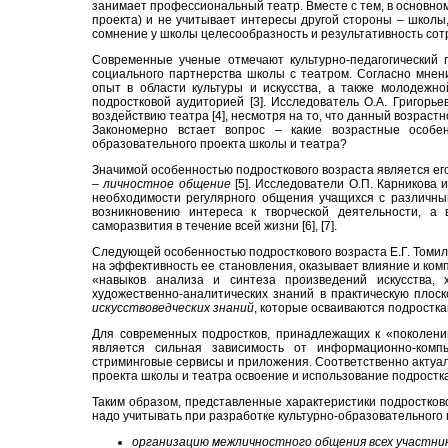
занимает профессиональный театр. Вместе с тем, в основном
проекта) и не учитывает интересы другой стороны – школы, 
сомнение у школы целесообразность и результативность сот
Современные ученые отмечают культурно-педагогический 
социального партнерства школы с театром. Согласно мнени
опыт в области культуры и искусства, а также молодежно
подростковой аудиторией [3]. Исследователь О.А. Григорь
воздействию театра [4], несмотря на то, что данный возраст
Закономерно встает вопрос – какие возрастные особен
образовательного проекта школы и театра?
Значимой особенностью подросткового возраста является его
–
личностное общение
[5]. Исследователи О.П. Карникова 
необходимости регулярного общения учащихся с различным
возникновению интереса к творческой деятельности, а
саморазвития в течение всей жизни [6], [7].
Следующей особенностью подросткового возраста Е.Г. Томи
на эффективность ее становления, оказывает влияние и комп
«навыков анализа и синтеза произведений искусства, 
художественно-аналитических знаний в практическую плоск
искусствоведческих знаний
, которые осваиваются подростк
Для современных подростков, принадлежащих к «поколени
является сильная зависимость от информационно-компь
стриминговые сервисы и приложения. Соответственно актуа
проекта школы и театра освоение и использование подрост
Таким образом, представленные характеристики подростков
надо учитывать при разработке культурно-образовательного 
организацию межличностного общения всех участник