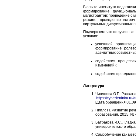
В опыте института педагогик
формирование функциональ
магистрантов: проведение с 
режиме; проведение встреч
виртуальных дискуссионных пл
Подчеркнем, что полученные
условия:
успешной организаци
формирование ролево
адекватных совместны
содействия процесса
изменений);
содействия преодолени
Литература
Чигишева О.П. Развити
https://cyberleninka.ru
[
Дата обращения 01.09
Пиплс П. Развитие реч
образования, 2015, № 4
Батракова И.С., Гладк
университетского образ
Самообучение как мето