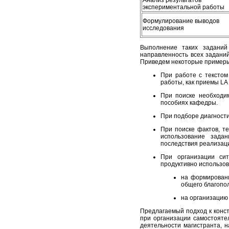
Анализ результатов
экспериментальной работы
Формулирование выводов
исследования
Выполнение таких заданий
направленность всех задани
Приведем некоторые пример
При работе с текстом
работы, как приемы LA [
При поиске необходи
пособиях кафедры.
При подборе диагности
При поиске фактов, т
использование зада
последствия реализаци
При организации си
продуктивно использов
на формировани
общего благопол
на организацию
Предлагаемый подход к конс
при организации самостоятел
деятельности магистранта, 