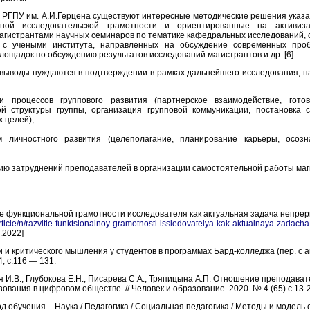
и РГПУ им. А.И.Герцена существуют интересные методические решения указ
ной исследовательской грамотности и ориентированные на активиз
магистрантами научных семинаров по тематике кафедральных исследований,
 с учеными института, направленных на обсуждение современных проб
ощадок по обсуждению результатов исследований магистрантов и др. [6].
 выводы нуждаются в подтверждении в рамках дальнейшего исследования, н
и процессов группового развития (партнерское взаимодействие, гото
й структуры группы, организация групповой коммуникации, постановка 
х целей
)
;
м личностного развития (целеполагание, планирование карьеры, осоз
ю затруднений преподавателей в организации самостоятельной работы маги
е функциональной грамотности исследователя как актуальная задача непрер
/article/n/razvitie-funktsionalnoy-gramotnosti-issledovatelya-kak-aktualnaya-zada
.2022
]
и и критического мышления у студентов в программах Бард-колледжа (пер. с 
, с.116 — 131.
ая И.В., Глубокова Е.Н., Писарева С.А., Тряпицына А.П. Отношение преподава
ования в цифровом обществе. // Человек и образование. 2020. № 4 (65) с.13-2
д обучения. - Наука / Педагогика / Социальная педагогика / Методы и модель