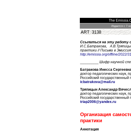
The Emissia.O
Издается с 7 н
ART 3138
Ссылаться на эту работу 
И.С.Батракова, А.В.Тряпи
практики // Письма в Эмиссия
http://emissia.org/offline/2022/
_________
Шифр научной сп
Батракова Инесса Сергеевн
доктор педагогических наук, 
Российский государственный п
icbatrakova@mail.ru
Тряпицын Александр Вячес
доктор педагогических наук, 
Российский государственный п
triap2006@yandex.ru
Организация самост
практики
Аннотация