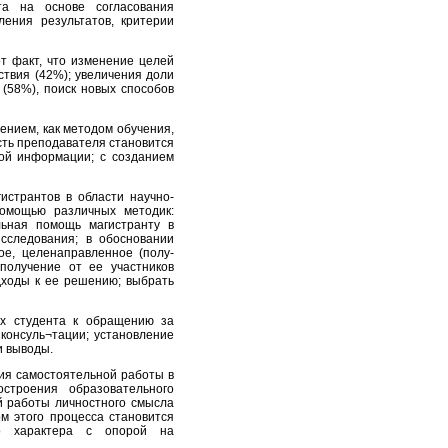
та на основе согласования
ения результатов, критерии
т факт, что изменение целей
твия (42%); увеличения доли
 (58%), поиск новых способов
ением, как методом обучения,
сть преподавателя становится
ой информации; с созданием
истрантов в области научно-
помощью различных методик:
альная помощь магистранту в
сследования; в обосновании
ое, целенаправленное (полу-
получение от ее участников
дходы к ее решению; выбрать
их студента к обращению за
консуль¬тации; установление
и выводы.
ия самостоятельной работы в
остроения образовательного
й работы личностного смысла
м этого процесса становится
го характера с опорой на