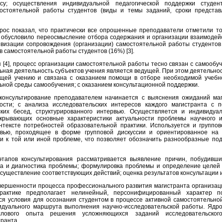
су; осуществления индивидуальной педагогической поддержки студен
остоятельной работы студентов (виды и темы заданий, сроки представл
рос показал, что практически все опрошенные преподаватели отметили то
и обусловило переосмысление отбора содержания и организации взаимодейс
ивизации сопровождения (организации) самостоятельной работы студентов
ов самостоятельной работы студентов (1
6
%) [3].
 [4], процесс организации самостоятельной работы тесно связан с самообуч
льная деятельность субъектов учения является ведущей. При этом деятельно
ющей учению и связана с оказанием помощи в отборе необходимой учебн
ной среды самообучения; с оказанием консультационной поддержки.
консультирование преподавателем начинается с выяснения ожиданий маг
ности; с анализа исследовательских интересов каждого магистранта с 
ских бесед, структурированного интервью. Осуществляется и индивиду
скрывающих основные характеристики актуальности проблемы научного и
нтексте потребностей образовательной практики. Используется и группов
рвью, проходящее в форме групповой дискуссии и ориентированное на 
 к той или иной проблеме, что позволяет обозначить разнообразные по
 этапов консультирования рассматривается выявление причин, побудивш
нка и диагностика проблемы; формулировка проблемы и определение целей 
осуществление соответствующих действий; оценка результатов консультации 
вершенности процесса профессионального развития магистранта организац
практике предполагает нелинейный, персонифицированный характер п
тся условия для осознания студентом в процессе активной самостоятельно
идуального маршрута выполнения научно-исследовательской работы. Ядро
ыслового опыта решения усложняющихся заданий исследовательско
ранта.