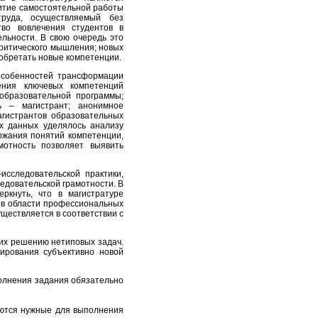
витие самостоятельной работы
труда, осуществляемый без
тво вовлечения студентов в
льности. В свою очередь это
ритического мышления; новых
обретать новые компетенции.
особенностей трансформации
ения ключевых компетенций
образовательной программы;
ь – магистрант; анонимное
агистрантов образовательных
их данных уделялось анализу
ржания понятий компетенции,
мотность позволяет выявить
исследовательской практики,
довательской грамотности. В
ркнуть, что в магистратуре
 в области профессиональных
ществляется в соответствии с
щих решению нетиповых задач.
ирования субъективно новой
полнения задания обязательно
аются нужные для выполнения