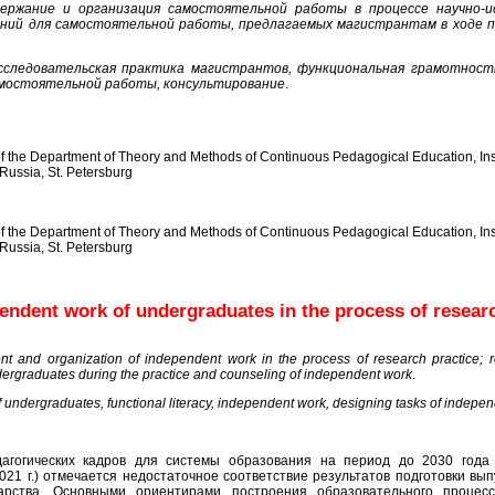
ержание и организация самостоятельной работы в процессе научно-ис
ний для самостоятельной работы, предлагаемых магистрантам в ходе п
исследовательская практика магистрантов, функциональная грамотност
амостоятельной работы, консультирование
.
of the Department of Theory and Methods of Continuous Pedagogical Education, Ins
 Russia, St. Petersburg
of the Department of Theory and Methods of Continuous Pedagogical Education, Ins
 Russia, St. Petersburg
endent work of undergraduates in the process of resear
nt and organization of independent work in the process of research practice; re
dergraduates during the practice and counseling of independent work
.
f undergraduates, functional literacy, independent work, designing tasks of indepen
дагогических кадров для системы образования на период до 2030 года
021 г.) отмечается недостаточное соответствие результатов подготовки вы
арства. Основными ориентирами построения образовательного процес