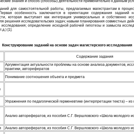
ческие знания и способ (способы) деятельности применительно к данным усл
аний для самостоятельной работы, предлагаемых магистрантам в процес
ервая особенность заключается в ориентации содержания заданий н
сти, которая выступает как интеграция универсальных и собственно ис
для решения исследовательских задач; навыки планирования совместных дейс
ы исследования; определение исходной рабочей гипотезы и замысла иссле
д.) [1].
Конструирование заданий на основе задач магистерского исследования
Содержание задания
Аргументация актуальности проблемы на основе анализа документов, исс
практики, авторефератов
Понимание соотношения объекта и предмета
и
Упражнения по педагогической герменевтике (интерпретации текста) –
из
Анализ авторефератов,
из
пособия С.Г. Вершловского «Школа молодого 
и
я
Анализ авторефератов,
из
пособия С.Г. Вершловского «Школа молодого 