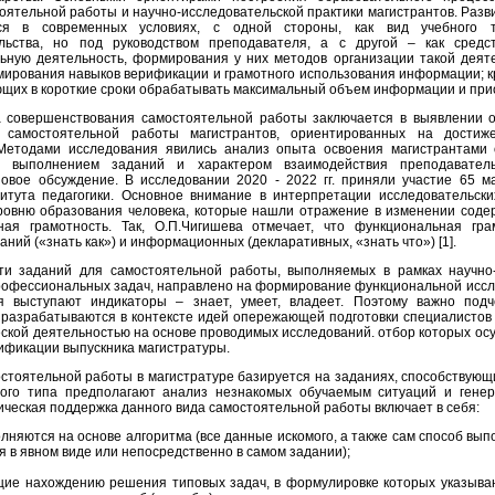
ятельной работы и научно-исследовательской практики магистрантов. Раз
тся в современных условиях, с одной стороны, как вид учебного 
льства, но под руководством преподавателя, а с другой – как средс
ьную деятельность, формирования у них методов организации такой деяте
мирования навыков верификации и грамотного использования информации; к
ющих в короткие сроки обрабатывать максимальный объем информации и при
а совершенствования самостоятельной работы заключается в выявлении 
 самостоятельной работы магистрантов, ориентированных на достиж
 Методами исследования явились анализ опыта освоения магистрантами 
 выполнением заданий и характером взаимодействия преподавател
повое обсуждение. В исследовании 2020 - 2022 гг. приняли участие 65 м
итута педагогики. Основное внимание в интерпретации исследовательск
ровню образования человека, которые нашли отражение в изменении соде
ная грамотность. Так, О.П.Чигишева отмечает, что функциональная гра
ий («знать как») и информационных (декларативных, «знать что») [1].
ти заданий для самостоятельной работы, выполняемых в рамках научно-
офессиональных задач, направлено на формирование функциональной иссле
я выступают индикаторы – знает, умеет, владеет. Поэтому важно подче
разрабатываются в контексте идей опережающей подготовки специалистов
ческой деятельностью на основе проводимых исследований. отбор которых осу
ификации выпускника магистратуры.
стоятельной работы в магистратуре базируется на заданиях, способствую
ого типа предполагают анализ незнакомых обучаемым ситуаций и генер
ческая поддержка данного вида самостоятельной работы включает в себя:
лняются на основе алгоритма (все данные искомого, а также сам способ вы
 в явном виде или непосредственно в самом задании);
щие нахождению решения типовых задач, в формулировке которых указыв