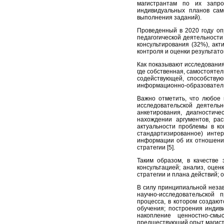
магистрантам по их запро
индивидуальных планов сам
выполнения заданий).
Проведенный в 2020 году оп
педагогической деятельност
консультирования (3
2
%), акт
контроля и оценки результат
Как показывают исследования
где собственная, самостояте
содействующей, способству
информационно-образователь
Важно отметить, что любое 
исследовательской деятель
анкетирования, диагностиче
нахождении аргументов, ра
актуальности проблемы в ко
стандартизированное) инте
информации об их отношении
стратегии [5].
Таким образом, в качестве
консультацией; анализ, оце
стратегии и плана действий; 
В силу принципиальной неза
научно-исследовательской 
процесса, в котором создаю
обучения; построения индив
накопление ценностно-см
предшествующий опыт магист