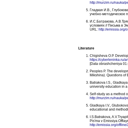
http://murzim.ru/nauka
Гладкая И.В., Глубоков
учебно-методическое по
И.С.Батракова, А.В.Тр
условиях // Письма в Э
URL:
http://emissia.org/
Literature
Chigisheva O.P. Developm
https://cyberleninka.ru/
[Data obrashcheniya 01
Peoples P. The developme
Mikshina). Questions of 
Batrakova I.S., Gladkaya 
university education in a
Self-study as a method o
http://murzim.ru/nauka
Gladkaya I.V., Glubokova
educational and methodic
I.S.Batrakova, A.V.Tryap
Pis'ma v Emissiya.Offlay
http://emissia.org/offlin