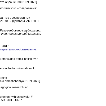
ата обращения 01.09.2022]
агогического исследования:
трантов в современных
021. №12 (декабрь). ART 3011.
Рекомендовано к публикации:
, член Редакционной Коллегии
n. URL:
ha-nepreryvnogo-obrazovaniya
 (translated from English by N.
ers to the transformation of
arning
ata obrashcheniya 01.09.2022]
dagogical research: an
sovremennykh usloviyakh //
). ART 3011. URL: