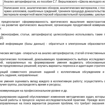
Анализ авторефератов,
из
пособия С.Г. Вершловского «Школа молодого 
Написание эссе, аналитических обзоров, аналитических материалов, с по
чужих алогизмов, ошибочных суждений; тренинги процедур доказательств
материале конкретной магистерской образовательной программы. школь
 предполагает сформированность критического мышления магистрантов
й на развитие критического мышления; организацию продуктивной коммуник
ы:
 (монографии, статьи, автореферата) целесообразно использовать такие
2].
мой информации (базы данных) - обратиться к электронным образовател
ческих методик - опираться на анализ авторефератов, статей отечественных
еоретических положений, доказывающих правомерность выбора исследоват
ний, направленных на формирование умения выдвигать обоснованные
и предложенных решений; изучать варианты переноса и адаптации стратегий
туаций совместного решения заданий с коллективным обсуждением и 
ать задания, направленные:
е умения оценивать вклад каждого в коллективную работу; осуществлять 
учия группы, распределять время и ресурсы;
 коммуникации на профессиональном уровне и др.
труированию заданий обусловливает изменение методических задач, которы
ьной работы в процессе научно-исследовательской практики. Прежде всег
направленные на поиск вариантов решения проблем, что требует оказания