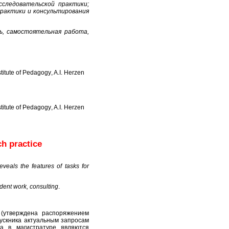
следовательской практики;
рактики и консультирования
ь, самостоятельная работа,
titute of Pedagogy
, A.I. Herzen
titute of Pedagogy
, A.I. Herzen
ch practice
veals the features of tasks for
dent work, consulting
.
 (утверждена распоряжением
пускника актуальным запросам
са в магистратуре являются