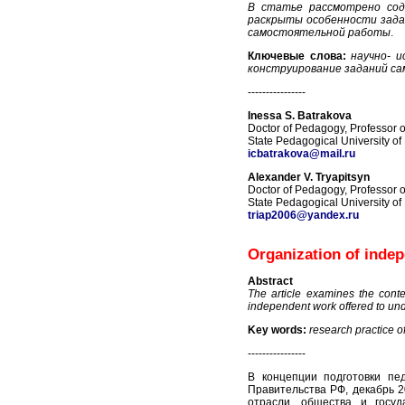
В
статье рассмотрено сод
раскрыты особенности зада
самостоятельной работы
.
Ключевые слова:
научно- 
конструирование заданий с
----------------
Inessa S. Batrakova
Doctor of Pedagogy, Professor 
State Pedagogical University of
icbatrakova@mail.ru
Alexander V. Tryapitsyn
Doctor of Pedagogy, Professor 
State Pedagogical University of
triap2006@yandex.ru
Organization of indep
Abstract
The article examines the conte
independent work offered to un
Key words:
research practice o
----------------
В концепции подготовки пе
Правительства РФ, декабрь 2
отрасли, общества и госуд