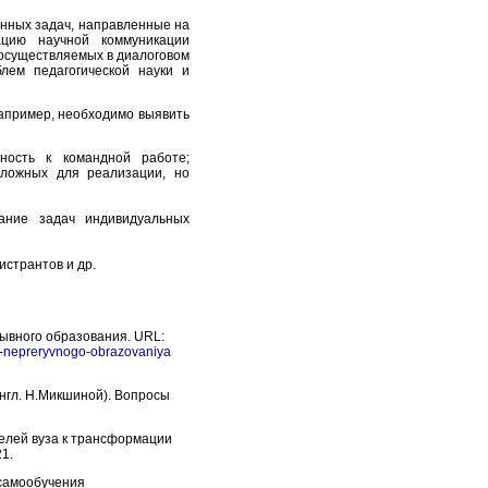
анных задач, направленные на
ацию научной коммуникации
 осуществляемых в диалоговом
лем педагогической науки и
апример, необходимо выявить
вность к командной работе;
сложных для реализации, но
нание задач индивидуальных
странтов и др.
ывного образования.
URL:
cha-nepreryvnogo-obrazovaniya
англ. Н.Микшиной). Вопросы
телей вуза к трансформации
1.
 самообучения