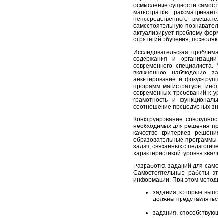
осмысление сущности самосто
магистратов рассматривае
непосредственного вмешате
самостоятельную познавател
актуализирует проблему фор
стратегий обучения, позволя
Исследовательская проблем
содержания и организации
современного специалиста.
включенное наблюдение за
анкетирование и фокус-груп
программ магистратуры инст
современных требований к у
грамотность и функциональ
соотношение процедурных знан
Конструирование совокупнос
необходимых для решения пр
качестве критериев решени
образовательные программы 
задач, связанных с педагоги
характеристикой уровня квал
Разработка заданий для само
Самостоятельные работы эт
информации. При этом методи
задания, которые выпо
должны представляться
задания, способствую