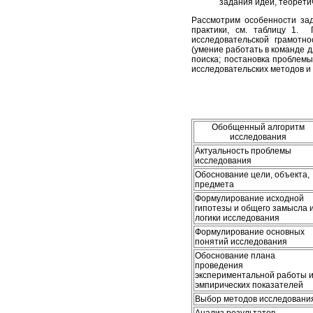
задания идеи, теорети
Рассмотрим особенности зад
практики
, см. таблицу 1.
П
исследовательской грамотно
(умение работать в команде 
поиска; постановка проблем
исследовательских методов и т.
Обобщенный алгоритм
исследования
Актуальность проблемы
исследования
Обоснование цели, объекта,
предмета
Формулирование исходной
гипотезы и общего замысла 
логики исследования
Формулирование основных
понятий исследования
Обоснование плана
проведения
экспериментальной работы 
эмпирических показателей
Выбор методов исследовани