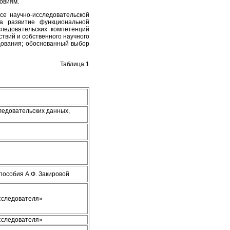
овиям.
се научно-исследовательской
а развитие функциональной
следовательских компетенций
твий и собственного научного
дования; обоснованный выбор
Таблица 1
ледовательских данных,
пособия А.Ф. Закировой
исследователя»
исследователя»