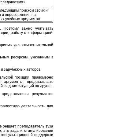
исследователя»
следующим поиском своих и
а и опровержения на
ных учебных предметов
. Поэтому важно учитывать
ации; работу с информацией.
 приемы для самостоятельной
ьным ресурсам, указанным в
 и зарубежных авторов.
ельской позиции, правомерно
 аргументы; предсказывать
 с одних ситуаций на другие.
представления результатов
совместную деятельность для
е решает преподаватель вуза
о, это задачи стимулирования
 консультационной поддержки