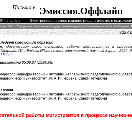
Письма в
Эмиссия
.
Оффлайн
ffline Letters
Электронное научное издание (педагогические и психологи
оября 1995 г. Учредитель: Российский государственный педагогический университет им. А.И.Герцена, 
2022 г
следует следующим образом:
цын. Организация самостоятельной работы магистрантов в процессе
.Оффлайн (The Emissia.Offline Letters): электронный научный журнал. 2022. 
3138.htm
ециальности 05
.
08
.07 (
13.00.08
)
а
профессор кафедры теории и методики непрерывного педагогического образов
едагогический университет им. А. И. Герцена, Санкт-Петербург
лавович
профессор кафедры теории и методики непрерывного педагогического образов
едагогический университет им. А. И. Герцена, Санкт-Петербург
оятельной работы магистрантов в процессе научно-