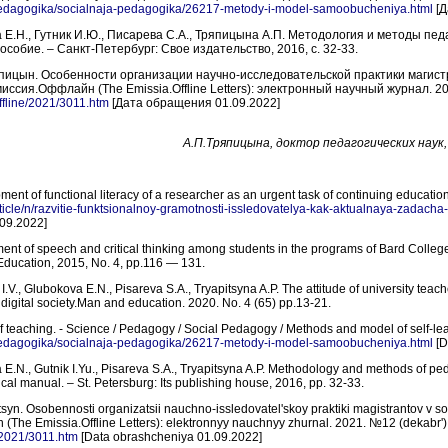
/pedagogika/socialnaja-pedagogika/26217-metody-i-model-samoobucheniya.html
[Д
а Е.Н., Гутник И.Ю., Писарева С.А., Тряпицына А.П. Методология и методы пед
собие. – Санкт-Петербург: Свое издательство, 2016, с. 32-33.
япицын. Особенности организации научно-исследовательской практики магис
миссия.Оффлайн (The Emissia.Offline Letters): электронный научный журнал. 2
offline/2021/3011.htm
[Дата обращения 01.09.2022]
А.П.Тряпицына, доктор педагогических наук
ent of functional literacy of a researcher as an urgent task of continuing educatio
article/n/razvitie-funktsionalnoy-gramotnosti-issledovatelya-kak-aktualnaya-zadac
.09.2022]
nt of speech and critical thinking among students in the programs of Bard College
Education, 2015, No. 4, pp.116 — 131.
I.V., Glubokova E.N., Pisareva S.A., Tryapitsyna A.P. The attitude of university teach
 digital society.Man and education. 2020. No. 4 (65) pp.13-21.
f teaching. - Science / Pedagogy / Social Pedagogy / Methods and model of self-le
/pedagogika/socialnaja-pedagogika/26217-metody-i-model-samoobucheniya.html
[D
 E.N., Gutnik I.Yu., Pisareva S.A., Tryapitsyna A.P. Methodology and methods of pe
al manual. – St. Petersburg: Its publishing house, 2016, pp. 32-33.
itsyn. Osobennosti organizatsii nauchno-issledovatel'skoy praktiki magistrantov v 
n (The Emissia.Offline Letters): elektronnyy nauchnyy zhurnal. 2021. №12 (dekabr'
e/2021/3011.htm
[Data obrashcheniya 01.09.2022]