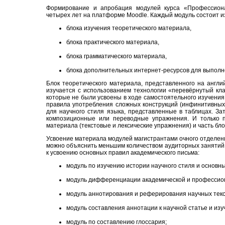
Формирование и апробация модулей курса «Профессион
четырех лет на платформе Moodle. Каждый модуль состоит из
блока изучения теоретического материала,
блока практического материала,
блока грамматического материала,
блока дополнительных интернет-ресурсов для выпол
Блок теоретического материала, представленного на англий
изучается с использованием технологии «перевёрнутый клас
которые не были усвоены в ходе самостоятельного изучения
правила употребления сложных конструкций (инфинитивных,
для научного стиля языка, представленные в таблицах. З
композиционные или переводные упражнения. И только п
материала (текстовые и лексические упражнения) и часть бло
Усвоение материала модулей магистрантами очного отделения
можно объяснить меньшим количеством аудиторных занятий.
к усвоению основных правил академического письма:
модуль по изучению истории научного стиля и основны
модуль дифференциации академической и профессиона
модуль аннотирования и реферирования научных текс
модуль составления аннотации к научной статье и изу
модуль по составлению глоссария;