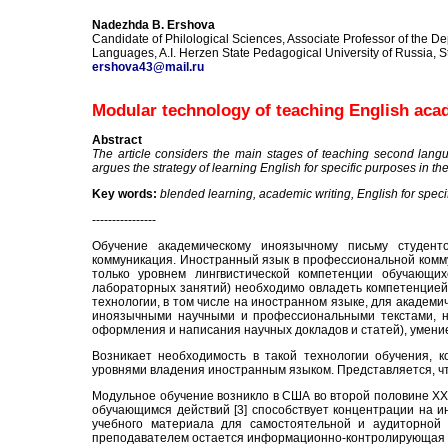
Nadezhda B. Ershova
Candidate of Philological Sciences, Associate Professor of the De
Languages, A.I. Herzen State Pedagogical University of Russia, S
ershova43@mail.ru
Modular technology of teaching English acad
Abstract
The article considers the main stages of teaching second langua
argues the strategy of learning English for specific purposes in th
Key words:
blended learning, academic writing, English for speci
----------------
Обучение академическому иноязычному письму студент
коммуникация. Иностранный язык в профессиональной коммун
только уровнем лингвистической компетенции обучающих
лабораторных занятий) необходимо овладеть компетенцией
технологии, в том числе на иностранном языке, для академ
иноязычными научными и профессиональными текстами, н
оформления и написания научных докладов и статей), умени
Возникает необходимость в такой технологии обучения, 
уровнями владения иностранным языком. Представляется, чт
Модульное обучение возникло в США во второй половине ХХ 
обучающимся действий [3] способствует концентрации на и
учебного материала для самостоятельной и аудиторной 
преподавателем остается информационно-контролирующая и 