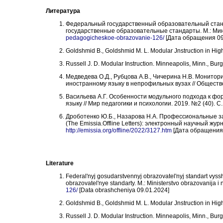
Литература
Федеральный государственный образовательный станд
государственные образовательные стандарты. М.: Ми
pedagogicheskoe-obrazovanie-126/
[Дата обращения 09
Goldshmid B., Goldshmid M. L. Modular Jnstruction in High
Russell J. D. Modular Instruction. Minneapolis, Minn., Burg
Медведева О.Д., Рубцова А.В., Чичерина Н.В. Монитор
иностранному языку в непрофильных вузах // Общество:
Васильева А.Г. Особенности модульного подхода к ф
языку // Мир педагогики и психологии. 2019. №2 (40). С.
Дроботенко Ю.Б., Назарова Н.А. Профессиональные за
(The Emissia.Offline Letters): электронный научный жур
http://emissia.org/offline/2022/3127.htm
[Дата обращения 
Literature
Federal'nyj gosudarstvennyj obrazovatel'nyj standart vyss
obrazovatel'nye standarty. M.: Ministerstvo obrazovanija i
126/
[Data obrashcheniya 09.01.2024]
Goldshmid B., Goldshmid M. L. Modular Jnstruction in High
Russell J. D. Modular Instruction. Minneapolis, Minn., Bur