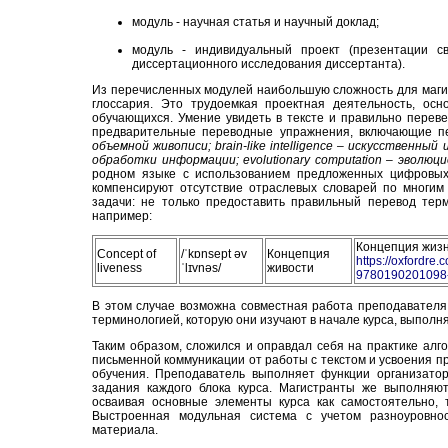
модуль - научная статья и научный доклад;
модуль - индивидуальный проект (презентации с
диссертационного исследования диссертанта).
Из перечисленных модулей наибольшую сложность для маги
глоссария. Это трудоемкая проектная деятельность, ос
обучающихся. Умение увидеть в тексте и правильно переве
предварительные переводные упражнения, включающие п
объемной живописи; brain-like intelligence – искусствен
обработки информации; evolutionary computation – эволю
родном языке с использованием предложенных цифровых
компенсируют отсутствие отраслевых словарей по многи
задачи: не только предоставить правильный перевод терм
например:
Концепция жизн
Concept of
/ˈkɒnsept əv
Концепция
https://oxfordre
liveness
ˈlɪvnəs/
живости
9780190201098-
В этом случае возможна совместная работа преподавателя 
терминологией, которую они изучают в начале курса, выполн
Таким образом, сложился и оправдал себя на практике алг
письменной коммуникации от работы с текстом и усвоения п
обучения. Преподаватель выполняет функции организатор
задания каждого блока курса. Магистранты же выполняют
осваивая основные элементы курса как самостоятельно, 
Выстроенная модульная система с учетом разноуровно
материала.