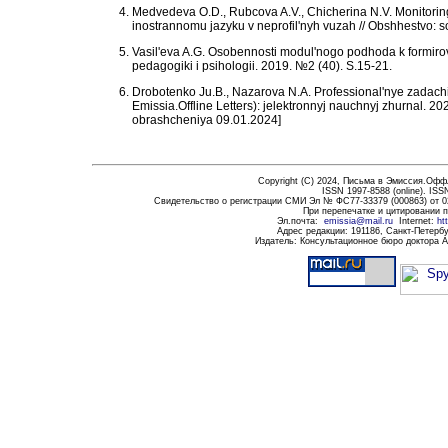
Medvedeva O.D., Rubcova A.V., Chicherina N.V. Monitorin
inostrannomu jazyku v neprofil'nyh vuzah // Obshhestvo: s
Vasil'eva A.G. Osobennosti modul'nogo podhoda k formirov
pedagogiki i psihologii. 2019. №2 (40). S.15-21.
Drobotenko Ju.B., Nazarova N.A. Professional'nye zadachi 
Emissia.Offline Letters): jelektronnyj nauchnyj zhurnal. 2
obrashcheniya 09.01.2024]
Copyright (C) 20
24
,
Письма в Эмиссия.Оффла
ISSN 1997-8588 (
online
)
. ISS
Свидетельство о регистрации СМИ Эл № ФС77-33379 (000863) от 0
При перепечатке и цитировании 
Эл.почта
:
emissia@mail.ru
Internet:
ht
Адрес редакции:
191186
, Санкт-Петербу
Издатель: Консультационное бюро доктора 