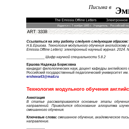
Письма в
Эм
The Emissia.Offline Letters
Электронное 
Издается с 7 ноября 1995 г. Учредитель: Российский го
ART 3338
Ссылаться на эту работу следует следующим образом:
Н.Б.Ершова. Технология модульного обучения английскому 
Emissia.Offline Letters): электронный научный журнал. 202
4
. 
_________
Шифр научной специальности 5.8.2
Ершова Надежда Борисовна
кандидат филологических наук, доцент кафедры английского
Российский государственный педагогический университет им.
ershova43@mail.ru
Технология модульного обучения англий
Аннотация
В статье рассматриваются основные этапы обучения 
направлений. Приводится обоснование алгоритма изуче
смешанного обучения.
Ключевые слова:
смешанное обучение, академическое пись
направление.
----------------